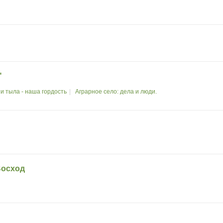
"
и тыла - наша гордость
Аграрное село: дела и люди.
Восход